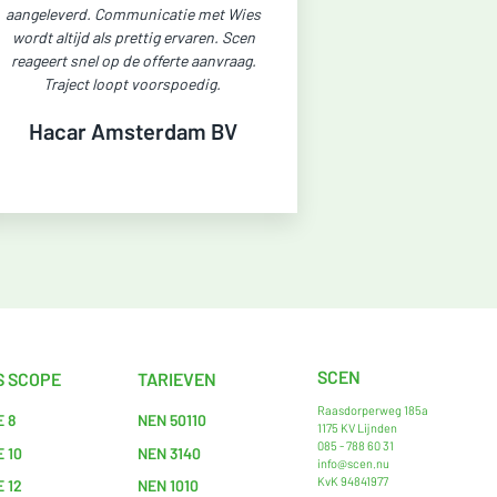
aangeleverd. Communicatie met Wies
wordt altijd als prettig ervaren. Scen
reageert snel op de offerte aanvraag.
Traject loopt voorspoedig.
Hacar Amsterdam BV
SCEN
S SCOPE
TARIEVEN
Raasdorperweg 185a
 8
NEN 50110
1175 KV Lijnden
085 - 788 60 31
 10
NEN 3140
info@scen.nu
KvK 94841977
 12
NEN 1010