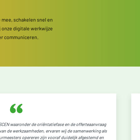
 mee, schakelen snel en
j onze digitale werkwijze
der communiceren.
CEN waaronder de oriëntatiefase en de offerteaanvraag
g van de werkzaamheden, ervaren wij de samenwerking als
urmeesters opereren zijn vooraf duidelijk afgestemd en